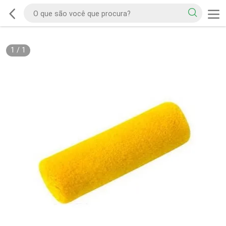
1
/
1