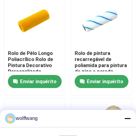
Fábrica
Controle de Qualidade
Rolo de Pêlo Longo
Rolo de pintura
Fale Conosco
Poliacrílico Rolo de
recarregável de
Pintura Decorativo
poliamida para pintura
Personalizado
de piso e parede
notícias
Enviar inquérito
Enviar inquérito
Todos os casos
Pincel para Casa
wolffwang
Pincel de Filamento Sintético