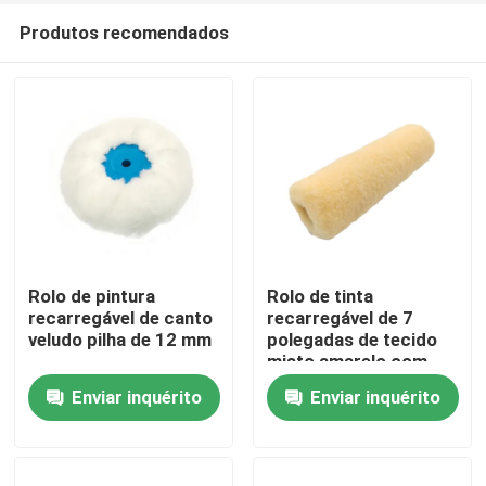
Produtos recomendados
Rolo de pintura
Rolo de tinta
recarregável de canto
recarregável de 7
veludo pilha de 12 mm
polegadas de tecido
Casa
misto amarelo com
alça
Enviar inquérito
Enviar inquérito
Produtos
Quem Somos