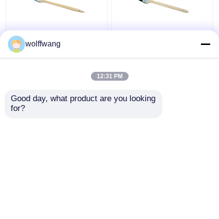
Pincel de pintura de
Pincel de radiador de
wolffwang
radiador angular cabo
cerdas curtas naturais
de madeira cerdas
2" 3"
cinza
12:31 PM
Melhor preço
Melhor preço
Good day, what product are you looking 
for?
Fale Conosco
Fale Conosco
Veja mais
Casa
Mapa do Site
Fale Conosco
Desktop Site
Mapa do Site
Privacy Policy