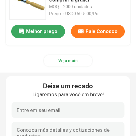
MOQ：2000 unidades
Preço：USD0.50-5.00/Pc
Pincel de cerdas pretas
Melhor preço
Fale Conosco
Pincel de cerdas brancas
Escovas de pintura do giz
Veja mais
Pincel para Radiador
Deixe um recado
Rolo de pintura recarregável
Ligaremos para você em breve!
Rolo de pintura de microfibra
Pincel Rolo para Pintura Residencial