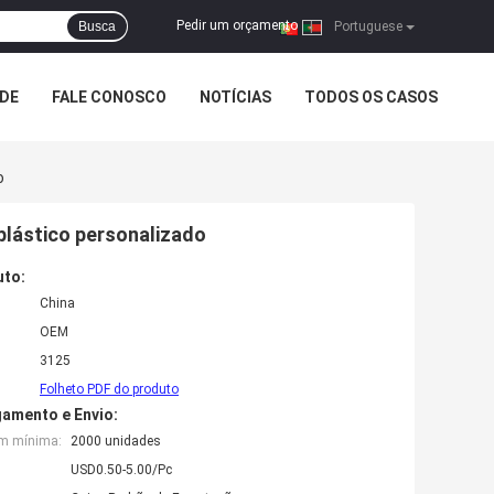
Pedir um orçamento
Busca
|
Portuguese
ADE
FALE CONOSCO
NOTÍCIAS
TODOS OS CASOS
o
 plástico personalizado
uto:
China
OEM
3125
Folheto PDF do produto
amento e Envio:
em mínima:
2000 unidades
USD0.50-5.00/Pc