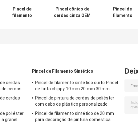
Pincel de
Pincel cônico de
Pincel de
filamento
cerdas cinza OEM
filamento
sintético de
4" 5" 6"
sintético de
poliéster de
cerdas branca
cerdas longas 10
fervidas dupla
mm
para decorador
profissionais
Dei
Pincel de Filamento Sintético
 de cerdas
Pincel de filamento sintético curto Pincel
a de cercas
de tinta chippy 10 mm 20 mm 30 mm
 de cerdas
Pincel de pintura de cerdas de poliéster
s
com cabo de plástico personalizado
de poliéster
Pincel de filamento sintético de 20 mm
 a granel
para decoração de pintura doméstica