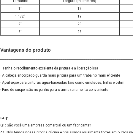
Tamanho
Largura (milímetros)
1"
17
1 1/2”
19
2"
20
3"
23
Vantagens do produto
_______________________________________________________________
· Tenha o recolhimento excelente da pintura e a liberação lisa
· A cabeça encorpado guarda mais pintura para um trabalho mais eficiente
· Aperfeiçoe para pinturas água-baseadas tais como emulsões, brilho e cetim
· Furo de suspensão no punho para o armazenamento conveniente
FAQ:
Q1: São você uma empresa comercial ou um fabricante?
A1: Nós temos nossa própria oficina e nós somos igualmente fortes em outros pr