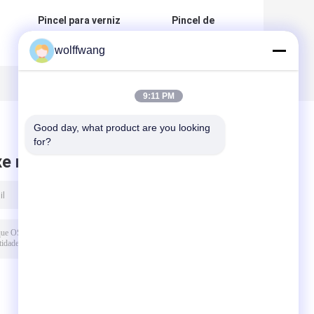
Pincel para verniz
Pincel de
de porta com
filamento
wolffwang
cabo de madeira
sintético de
s
laqueada 50mm
poliéster para
s
rodapé
es
9:11 PM
Good day, what product are you looking 
for?
xe mensagem