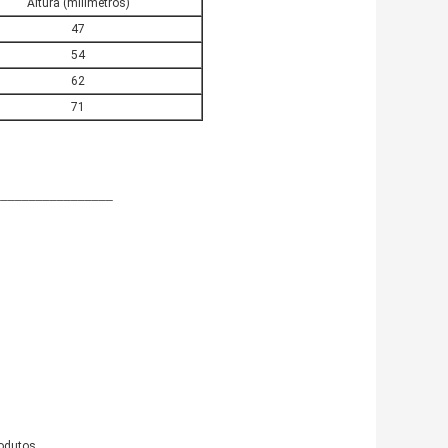
Altura (milímetros)
47
54
62
71
_________________
odutos.