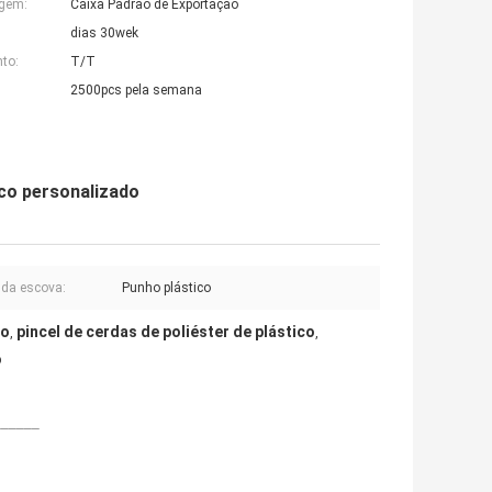
agem:
Caixa Padrão de Exportação
dias 30wek
to:
T/T
2500pcs pela semana
ico personalizado
da escova:
Punho plástico
do
pincel de cerdas de poliéster de plástico
,
,
o
______