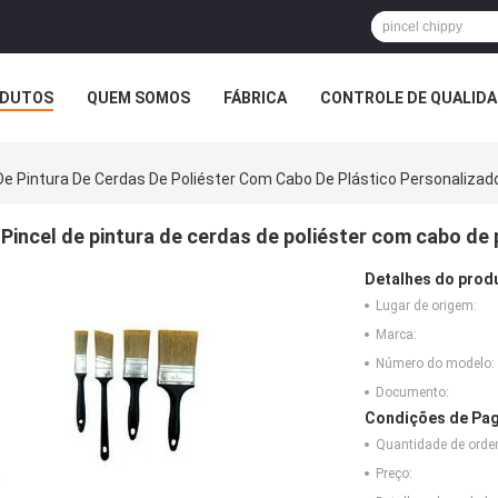
DUTOS
QUEM SOMOS
FÁBRICA
CONTROLE DE QUALID
De Pintura De Cerdas De Poliéster Com Cabo De Plástico Personalizad
Pincel de pintura de cerdas de poliéster com cabo de
Detalhes do prod
Lugar de origem:
Marca:
Número do modelo:
Documento:
Condições de Pag
Quantidade de ord
Preço: