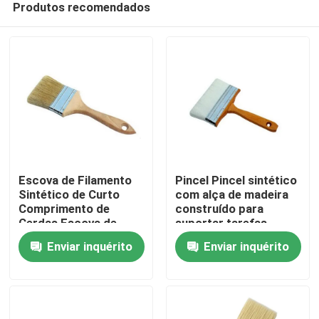
Produtos recomendados
Escova de Filamento
Pincel Pincel sintético
Sintético de Curto
com alça de madeira
Comprimento de
construído para
Cerdas Escova de
suportar tarefas
Casa
Filamento Oco de
rigorosas de limpeza e
Enviar inquérito
Enviar inquérito
Poliéster Ideal para
manutenção
Aplicações de
Produtos
Limpeza Industrial
Quem Somos