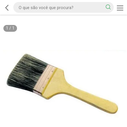
1
/
1