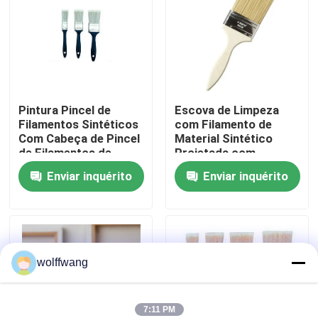
Fábrica
Controle de Qualidade
Pintura Pincel de
Escova de Limpeza
Filamentos Sintéticos
com Filamento de
Fale Conosco
Com Cabeça de Pincel
Material Sintético
de Filamentos de
Projetada com
Poliéster Oculta e Cor
Cabeça de Escova de
notícias
Enviar inquérito
Enviar inquérito
Branca Brilhante
Filamento de Poliéster
Projetado para
Oco Garantindo a
Distribuição Suave de
Limpeza
Todos os casos
Tinta
wolffwang
Pincel para Casa
Pincel de Filamento Sintético
7:11 PM