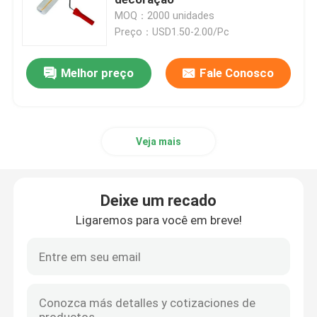
MOQ：2000 unidades
Preço：USD1.50-2.00/Pc
Pincel de cerdas pretas
Melhor preço
Fale Conosco
Pincel de cerdas brancas
Escovas de pintura do giz
Veja mais
Pincel para Radiador
Deixe um recado
Rolo de pintura recarregável
Ligaremos para você em breve!
Rolo de pintura de microfibra
Pincel Rolo para Pintura Residencial