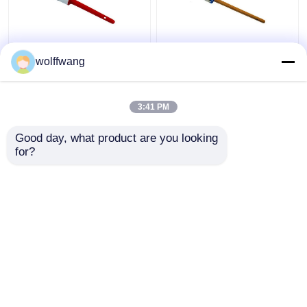
Pincéis de giz de
Pincel redondo de giz
wolffwang
cerdas sintéticas
com lasca oca,
pretas para móveis de
filamento de poliéster,
madeira
cabo de madeira
3:41 PM
laqueada
Melhor preço
Melhor preço
Good day, what product are you looking 
for?
Fale Conosco
Fale Conosco
Veja mais
Casa
Mapa do Site
Fale Conosco
Desktop Site
Mapa do Site
Privacy Policy