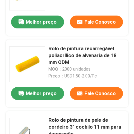
Fábrica
Melhor preço
Fale Conosco
Controle de Qualidade
Rolo de pintura recarregável
Fale Conosco
poliacrílico de alvenaria de 18
mm ODM
MOQ：2000 unidades
notícias
Preço：USD1.50-2.00/Pc
Todos os casos
Melhor preço
Fale Conosco
Pincel para Casa
Rolo de pintura de pele de
cordeiro 3" cochilo 11 mm para
Pincel de Filamento Sintético
decoração