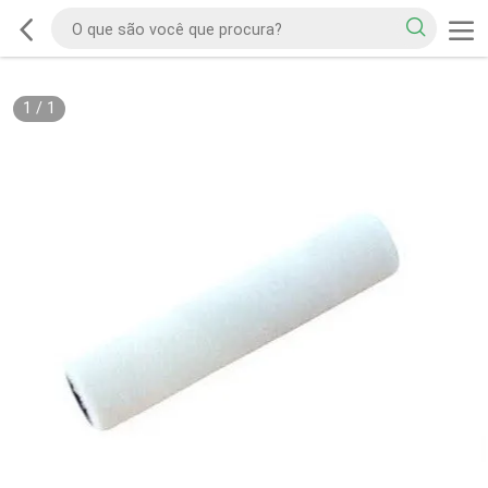
1
/
1