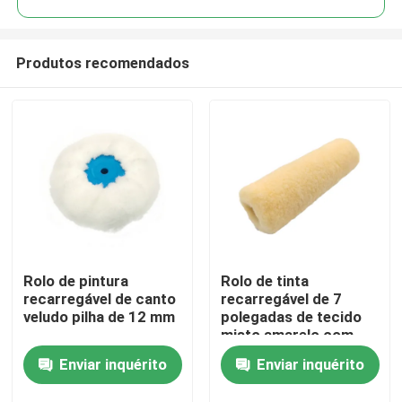
Produtos recomendados
Rolo de pintura
Rolo de tinta
Casa
recarregável de canto
recarregável de 7
veludo pilha de 12 mm
polegadas de tecido
misto amarelo com
Produtos
alça
Enviar inquérito
Enviar inquérito
Quem Somos