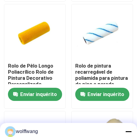
Fábrica
Controle de Qualidade
Fale Conosco
Rolo de Pêlo Longo
Rolo de pintura
Poliacrílico Rolo de
recarregável de
notícias
Pintura Decorativo
poliamida para pintura
Personalizado
de piso e parede
Enviar inquérito
Enviar inquérito
Todos os casos
Pincel para Casa
wolffwang
Pincel de Filamento Sintético