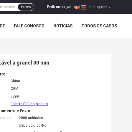
Pedir um orçamento
Busca
|
Portuguese
ADE
FALE CONOSCO
NOTÍCIAS
TODOS OS CASOS
tável a granel 30 mm
uto:
China
OEM
3299
Folheto PDF do produto
amento e Envio:
em mínima:
2000 unidades
USD0.50-5.00/Pc