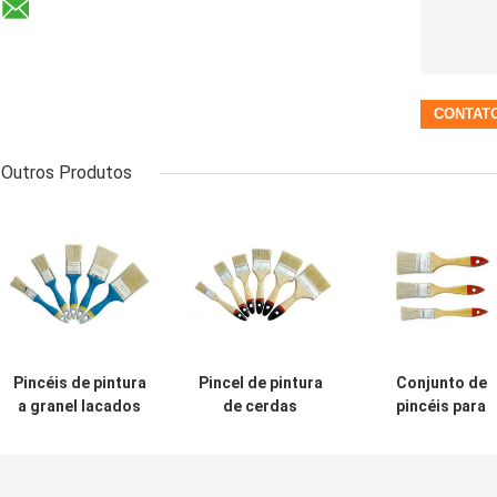
Outros Produtos
Pincéis de pintura
Pincel de pintura
Conjunto de
a granel lacados
de cerdas
pincéis para
China cerdas
brancas de 2" em
pintura de pare
brancas OEM
massa com cabo
branco a grane
de madeira
com cerdas