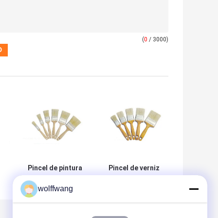
(
0
/ 3000)
Pincel de pintura
Pincel de verniz
de cerdas
de madeira de
wolffwang
de
brancas naturais
cerdas brancas
l
fervida dupla a
Pincel de tinta a
granel 3
granel 40 mm 50