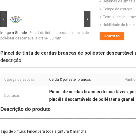
Detalhes da embal
Tempo de entrega:
Termos de pagamen
Habilidade da fonte:
Imagem Grande :
Pincel de tinta de cerdas brancas de
Contato
poliéster descartável a granel 30 mm
Pincel de tinta de cerdas brancas de poliéster descartável
descrição
Cabeça da escova:
Cerda & poliéster brancos
Punho 
Pincel de cerdas brancas descartáveis
pin
,
Destacar:
pincéis descartáveis ​​de poliéster a granel
Descrição do produto
_______________________________________________________________
Tipo de pintura: Pincel para toda a pintura & mancha