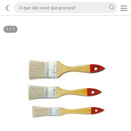
1
/
1