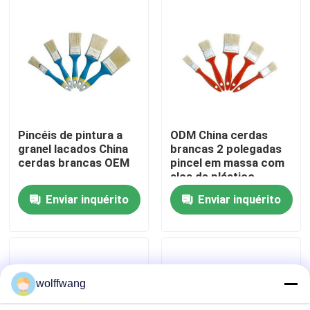
Fábrica
Controle de Qualidade
Fale Conosco
Pincéis de pintura a
ODM China cerdas
granel lacados China
brancas 2 polegadas
cerdas brancas OEM
pincel em massa com
notícias
alça de plástico
Enviar inquérito
Enviar inquérito
Todos os casos
Pincel para Casa
wolffwang
Pincel de Filamento Sintético