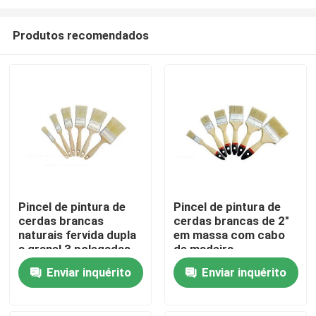
Produtos recomendados
Pincel de pintura de
Pincel de pintura de
cerdas brancas
cerdas brancas de 2"
Casa
naturais fervida dupla
em massa com cabo
a granel 3 polegadas
de madeira
ODM
Produtos
Enviar inquérito
Enviar inquérito
Quem Somos