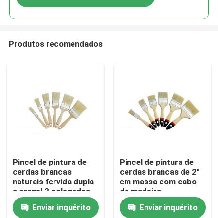
Produtos recomendados
Casa
Pincel de pintura de
Pincel de pintura de
cerdas brancas
cerdas brancas de 2"
naturais fervida dupla
em massa com cabo
Produtos
a granel 3 polegadas
de madeira
ODM
Enviar inquérito
Enviar inquérito
Quem Somos