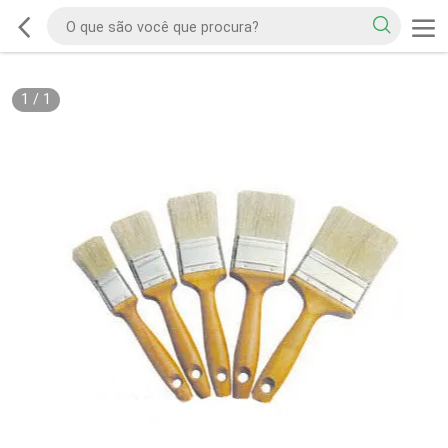
1
/
1