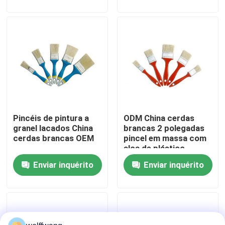
Fábrica
Controle de Qualidade
Fale Conosco
Pincéis de pintura a
ODM China cerdas
notícias
granel lacados China
brancas 2 polegadas
cerdas brancas OEM
pincel em massa com
alça de plástico
Todos os casos
Enviar inquérito
Enviar inquérito
Pincel para Casa
Pincel de Filamento Sintético