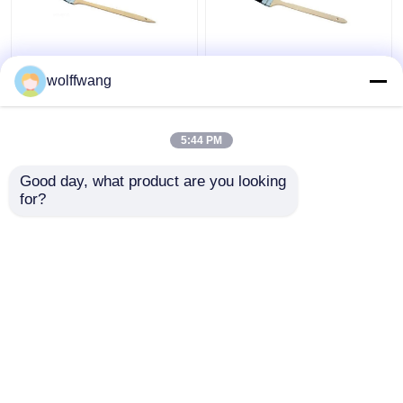
Pincel de pintura de
Pincel de radiador de
wolffwang
radiador angular cabo
cerdas curtas naturais
de madeira cerdas
2" 3"
cinza
5:44 PM
Melhor preço
Melhor preço
Good day, what product are you looking 
for?
Fale Conosco
Fale Conosco
Veja mais
Casa
Mapa do Site
Fale Conosco
Desktop Site
Mapa do Site
Privacy Policy