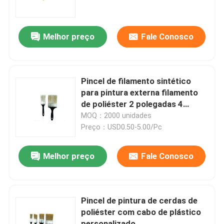
Fábrica
Melhor preço
Fale Conosco
Controle de Qualidade
Pincel de filamento sintético
Fale Conosco
para pintura externa filamento
de poliéster 2 polegadas 4
polegadas
MOQ：2000 unidades
notícias
Preço：USD0.50-5.00/Pc
Todos os casos
Melhor preço
Fale Conosco
Pincel para Casa
Pincel de pintura de cerdas de
poliéster com cabo de plástico
Pincel de Filamento Sintético
personalizado