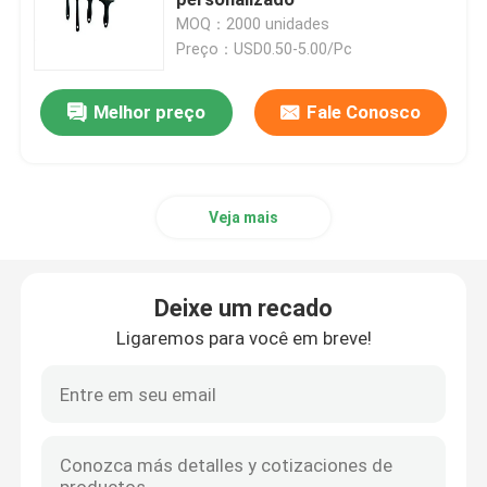
MOQ：2000 unidades
Preço：USD0.50-5.00/Pc
Pincel de cerdas pretas
Melhor preço
Fale Conosco
Pincel de cerdas brancas
Escovas de pintura do giz
Veja mais
Pincel para Radiador
Deixe um recado
Rolo de pintura recarregável
Ligaremos para você em breve!
Rolo de pintura de microfibra
Pincel Rolo para Pintura Residencial