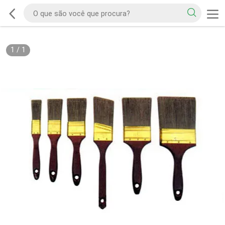
1
/
1