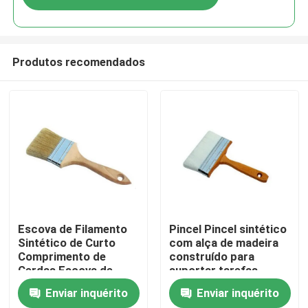
Produtos recomendados
Casa
Escova de Filamento
Pincel Pincel sintético
Sintético de Curto
com alça de madeira
Comprimento de
construído para
Produtos
Cerdas Escova de
suportar tarefas
Filamento Oco de
rigorosas de limpeza e
Enviar inquérito
Enviar inquérito
Poliéster Ideal para
manutenção
Quem Somos