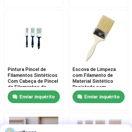
Aplicações de
Limpeza Industrial
Fábrica
Controle de Qualidade
Fale Conosco
Pintura Pincel de
Escova de Limpeza
notícias
Filamentos Sintéticos
com Filamento de
Com Cabeça de Pincel
Material Sintético
de Filamentos de
Projetada com
Todos os casos
Poliéster Oculta e Cor
Cabeça de Escova de
Enviar inquérito
Enviar inquérito
Branca Brilhante
Filamento de Poliéster
Projetado para
Oco Garantindo a
Pincel para Casa
Distribuição Suave de
Limpeza
Tinta
Pincel de Filamento Sintético