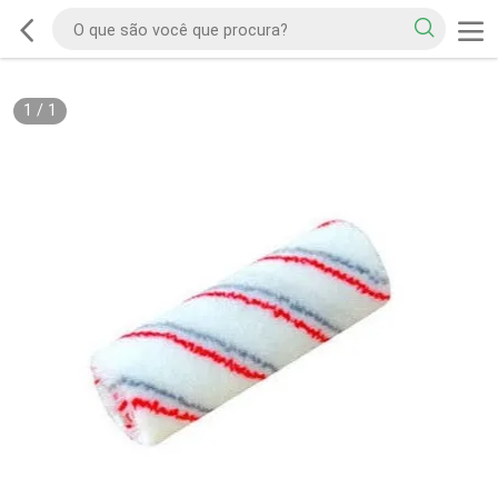
1
/
1