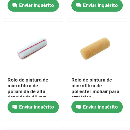
Enviar inquérito
Enviar inquérito
Fábrica
Controle de Qualidade
Fale Conosco
notícias
Rolo de pintura de
Rolo de pintura de
microfibra de
microfibra de
Todos os casos
poliamida de alta
poliéster mohair para
densidade 48 mm
armários
Enviar inquérito
Enviar inquérito
Pincel para Casa
Pincel de Filamento Sintético