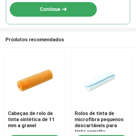
Continue
Produtos recomendados
Casa
Cabeças de rolo de
Rolos de tinta de
Produtos
tinta sintética de 11
microfibra pequenos
mm a granel
descartáveis ​​para
tinta esmalte
Quem Somos