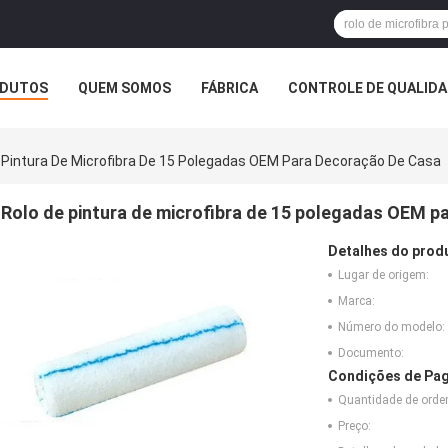
DUTOS
QUEM SOMOS
FÁBRICA
CONTROLE DE QUALID
 Pintura De Microfibra De 15 Polegadas OEM Para Decoração De Casa
Rolo de pintura de microfibra de 15 polegadas OEM p
Detalhes do prod
Lugar de origem:
Marca:
Número do modelo:
Documento:
Condições de Pag
Quantidade de ord
Preço: