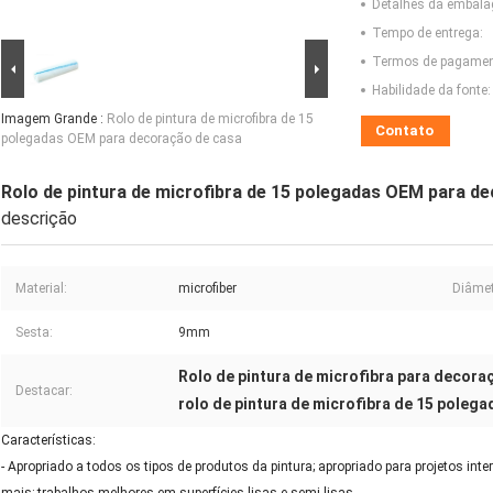
Detalhes da embal
Tempo de entrega:
Termos de pagamen
Habilidade da fonte:
Imagem Grande :
Rolo de pintura de microfibra de 15
Contato
polegadas OEM para decoração de casa
Rolo de pintura de microfibra de 15 polegadas OEM para d
descrição
Material:
microfiber
Diâmet
Sesta:
9mm
Rolo de pintura de microfibra para decora
Destacar:
rolo de pintura de microfibra de 15 polega
Características:
- Apropriado a todos os tipos de produtos da pintura; apropriado para projetos inter