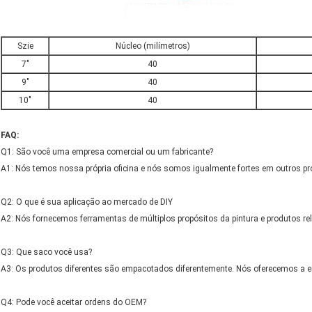
Szie
Núcleo (milímetros)
7"
40
9"
40
10"
40
FAQ:
Q1: São você uma empresa comercial ou um fabricante?
A1: Nós temos nossa própria oficina e nós somos igualmente fortes em outros pr
Q2: O que é sua aplicação ao mercado de DIY
A2: Nós fornecemos ferramentas de múltiplos propósitos da pintura e produtos r
Q3: Que saco você usa?
A3: Os produtos diferentes são empacotados diferentemente. Nós oferecemos a 
Q4: Pode você aceitar ordens do OEM?