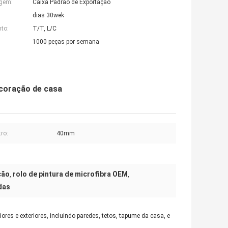
agem:
Caixa Padrão de Exportação
dias 30wek
to:
T/T, L/C
1000 peças por semana
ecoração de casa
ro:
40mm
ção
rolo de pintura de microfibra OEM
,
,
das
iores e exteriores, incluindo paredes, tetos, tapume da casa, e