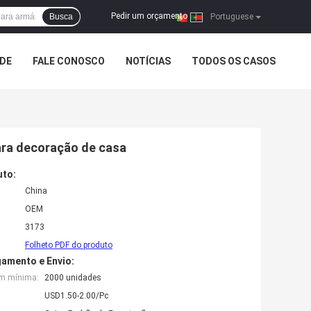
Pedir um orçamento
Busca
|
Portuguese
ADE
FALE CONOSCO
NOTÍCIAS
TODOS OS CASOS
ara decoração de casa
uto:
China
OEM
3173
Folheto PDF do produto
amento e Envio:
em mínima:
2000 unidades
USD1.50-2.00/Pc