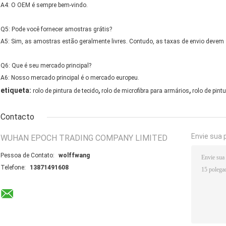
A4: O OEM é sempre bem-vindo.
Q5: Pode você fornecer amostras grátis?
A5: Sim, as amostras estão geralmente livres. Contudo, as taxas de envio devem
Q6: Que é seu mercado principal?
A6: Nosso mercado principal é o mercado europeu.
,
,
etiqueta:
rolo de pintura de tecido
rolo de microfibra para armários
rolo de pint
Contacto
Envie sua 
WUHAN EPOCH TRADING COMPANY LIMITED
Pessoa de Contato:
wolffwang
Telefone:
13871491608