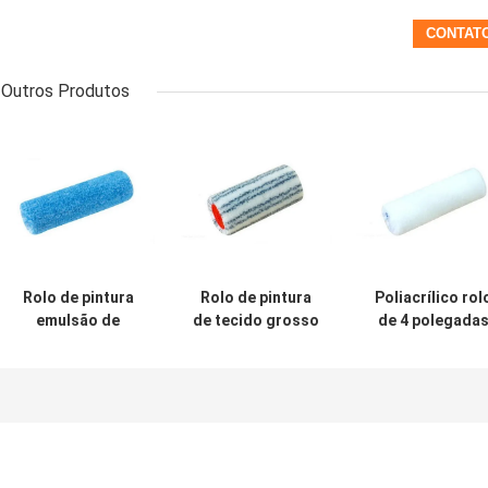
Outros Produtos
Rolo de pintura
Rolo de pintura
Poliacrílico rol
emulsão de
de tecido grosso
de 4 polegada
microfibra 12 mm
de poliamida 55
escova
mm 18 mm felpa
microfibra min
rolo para pintur