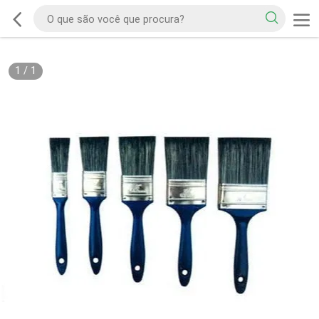
1
/
1