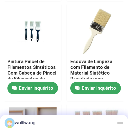
Limpeza Industrial
Fábrica
Controle de Qualidade
Fale Conosco
Pintura Pincel de
Escova de Limpeza
Filamentos Sintéticos
com Filamento de
notícias
Com Cabeça de Pincel
Material Sintético
de Filamentos de
Projetada com
Poliéster Oculta e Cor
Cabeça de Escova de
Enviar inquérito
Enviar inquérito
Todos os casos
Branca Brilhante
Filamento de Poliéster
Projetado para
Oco Garantindo a
Distribuição Suave de
Limpeza
Pincel para Casa
Tinta
wolffwang
Pincel de Filamento Sintético