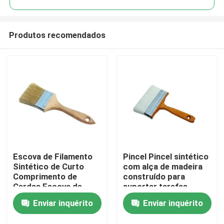
Produtos recomendados
Escova de Filamento
Pincel Pincel sintético
Casa
Sintético de Curto
com alça de madeira
Comprimento de
construído para
Cerdas Escova de
suportar tarefas
Produtos
Filamento Oco de
rigorosas de limpeza e
Enviar inquérito
Enviar inquérito
Poliéster Ideal para
manutenção
Aplicações de
Quem Somos