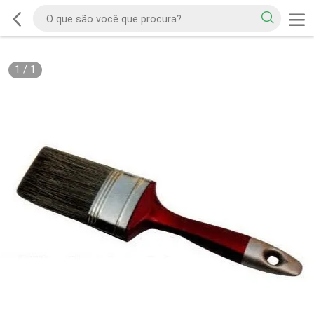
1
/
1