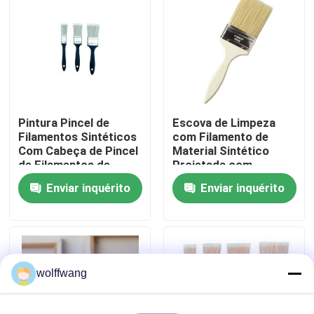
Fábrica
Controle de Qualidade
Pintura Pincel de
Escova de Limpeza
Fale Conosco
Filamentos Sintéticos
com Filamento de
Com Cabeça de Pincel
Material Sintético
de Filamentos de
Projetada com
notícias
Poliéster Oculta e Cor
Cabeça de Escova de
Enviar inquérito
Enviar inquérito
Branca Brilhante
Filamento de Poliéster
Projetado para
Oco Garantindo a
Todos os casos
Distribuição Suave de
Limpeza
Tinta
Pincel para Casa
wolffwang
Pincel de Filamento Sintético