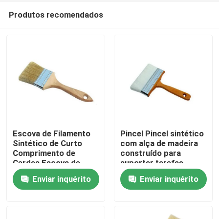
Produtos recomendados
Escova de Filamento
Pincel Pincel sintético
Sintético de Curto
com alça de madeira
Comprimento de
construído para
Casa
Cerdas Escova de
suportar tarefas
Filamento Oco de
rigorosas de limpeza e
Enviar inquérito
Enviar inquérito
Poliéster Ideal para
manutenção
Produtos
Aplicações de
Limpeza Industrial
Quem Somos