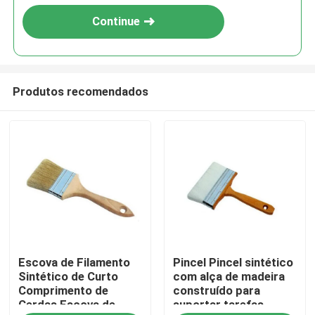
Continue
Produtos recomendados
Casa
Escova de Filamento
Pincel Pincel sintético
Produtos
Sintético de Curto
com alça de madeira
Comprimento de
construído para
Cerdas Escova de
suportar tarefas
Quem Somos