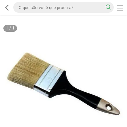
1
/
1