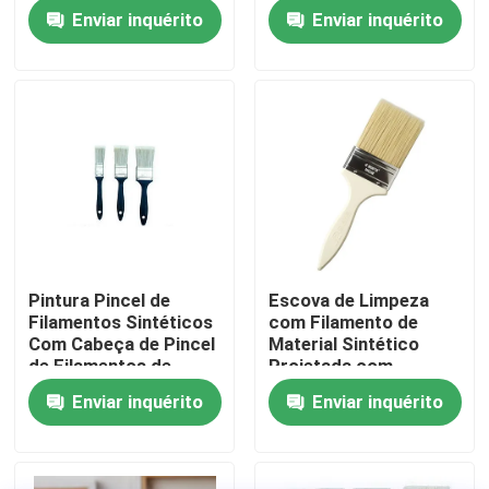
Filamento Oco de
rigorosas de limpeza e
Enviar inquérito
Enviar inquérito
Poliéster Ideal para
manutenção
Aplicações de
Fábrica
Limpeza Industrial
Controle de Qualidade
Fale Conosco
notícias
Pintura Pincel de
Escova de Limpeza
Filamentos Sintéticos
com Filamento de
Todos os casos
Com Cabeça de Pincel
Material Sintético
de Filamentos de
Projetada com
Poliéster Oculta e Cor
Cabeça de Escova de
Enviar inquérito
Enviar inquérito
Pincel para Casa
Branca Brilhante
Filamento de Poliéster
Projetado para
Oco Garantindo a
Distribuição Suave de
Limpeza
Tinta
Pincel de Filamento Sintético