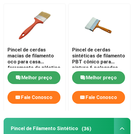
Fábrica
Controle de Qualidade
Pincel de cerdas
Pincel de cerdas
Fale Conosco
macias de filamento
sintéticas de filamento
oco para casa
PBT cônico para
ferramenta de plástico
pintura 6 polegadas
cabo
notícias
Melhor preço
Melhor preço
Todos os casos
Fale Conosco
Fale Conosco
Pincel para Casa
Pincel de Filamento Sintético
(36)
Pincel de Filamento Sintético