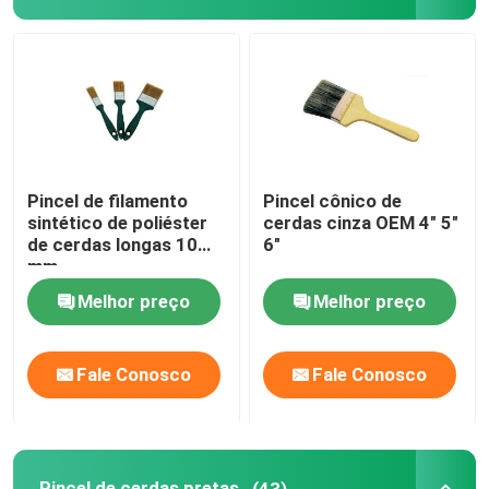
Pincel de cerdas pretas
Pincel de cerdas brancas
Escovas de pintura do giz
Pincel de filamento
Pincel cônico de
sintético de poliéster
cerdas cinza OEM 4" 5"
de cerdas longas 10
6"
Pincel para Radiador
mm
Melhor preço
Melhor preço
Rolo de pintura recarregável
Fale Conosco
Fale Conosco
Rolo de pintura de microfibra
Pincel Rolo para Pintura Residencial
Pincel de cerdas pretas
(43)