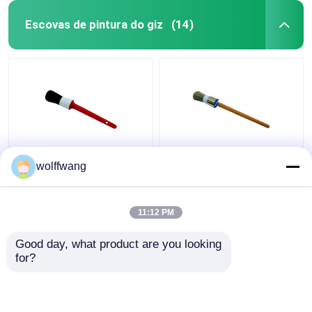
Escovas de pintura do giz
(14)
Pincéis de giz de
Pincel redondo de giz
wolffwang
cerdas sintéticas
com lasca oca,
pretas para móveis de
filamento de poliéster,
madeira
cabo de madeira
11:12 PM
laqueada
Melhor preço
Melhor preço
Good day, what product are you looking 
for?
Fale Conosco
Fale Conosco