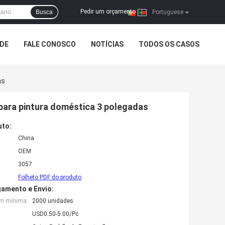
Pedir um orçamento
Busca
|
Portuguese
ADE
FALE CONOSCO
NOTÍCIAS
TODOS OS CASOS
as
 para pintura doméstica 3 polegadas
uto:
China
OEM
3057
Folheto PDF do produto
amento e Envio:
em mínima:
2000 unidades
USD0.50-5.00/Pc